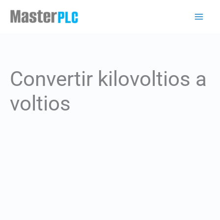
Ir
al
contenido
Convertir kilovoltios a
voltios