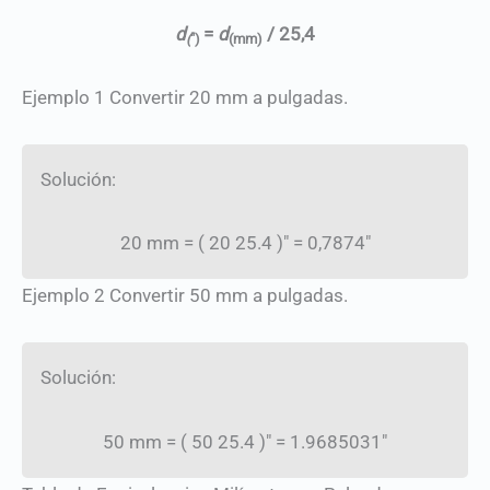
d
=
d
/ 25,4
(
″)
(mm)
Ejemplo 1 Convertir 20 mm a pulgadas.
Solución:
20 mm
=
(
20
25.4
)″
=
0,7874″
Ejemplo 2 Convertir 50 mm a pulgadas.
Solución:
50 mm
=
(
50
25.4
)″
=
1.9685031″